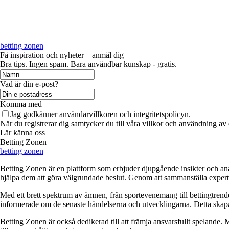
betting zonen
Få inspiration och nyheter – anmäl dig
Bra tips. Ingen spam. Bara användbar kunskap - gratis.
Vad är din e-post?
Komma med
Jag godkänner användarvillkoren och integritetspolicyn.
När du registrerar dig samtycker du till våra villkor och användning av
Lär känna oss
Betting Zonen
betting zonen
Betting Zonen är en plattform som erbjuder djupgående insikter och anal
hjälpa dem att göra välgrundade beslut. Genom att sammanställa experta
Med ett brett spektrum av ämnen, från sportevenemang till bettingtrender
informerade om de senaste händelserna och utvecklingarna. Detta skapar
Betting Zonen är också dedikerad till att främja ansvarsfullt spelande. 