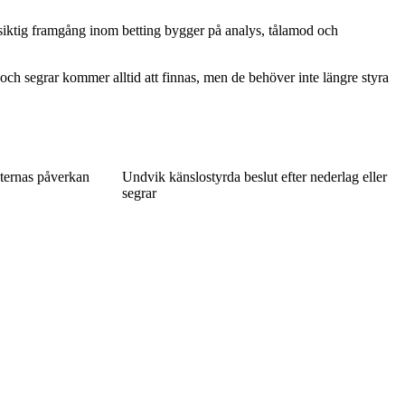
ngsiktig framgång inom betting bygger på analys, tålamod och
er och segrar kommer alltid att finnas, men de behöver inte längre styra
ternas påverkan
Undvik känslostyrda beslut efter nederlag eller
segrar