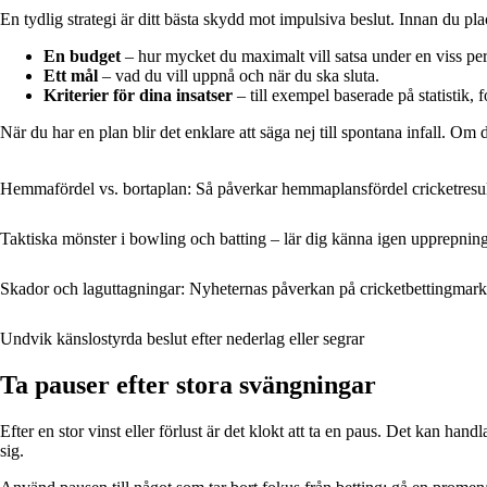
En tydlig strategi är ditt bästa skydd mot impulsiva beslut. Innan du pla
En budget
– hur mycket du maximalt vill satsa under en viss per
Ett mål
– vad du vill uppnå och när du ska sluta.
Kriterier för dina insatser
– till exempel baserade på statistik,
När du har en plan blir det enklare att säga nej till spontana infall. Om d
Hemmafördel vs. bortaplan: Så påverkar hemmaplansfördel cricketresul
Taktiska mönster i bowling och batting – lär dig känna igen upprepnin
Skador och laguttagningar: Nyheternas påverkan på cricketbettingmar
Undvik känslostyrda beslut efter nederlag eller segrar
Ta pauser efter stora svängningar
Efter en stor vinst eller förlust är det klokt att ta en paus. Det kan ha
sig.