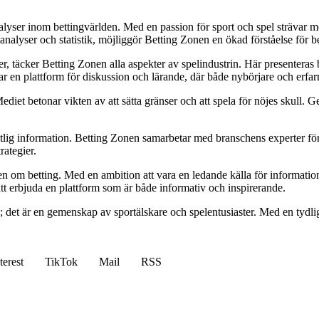
yser inom bettingvärlden. Med en passion för sport och spel strävar med
nalyser och statistik, möjliggör Betting Zonen en ökad förståelse för b
, täcker Betting Zonen alla aspekter av spelindustrin. Här presenteras b
 en plattform för diskussion och lärande, där både nybörjare och erfarn
Mediet betonar vikten av att sätta gränser och att spela för nöjes skull.
litlig information. Betting Zonen samarbetar med branschens experter för a
rategier.
n om betting. Med en ambition att vara en ledande källa för information 
att erbjuda en plattform som är både informativ och inspirerande.
det är en gemenskap av sportälskare och spelentusiaster. Med en tydlig 
terest
TikTok
Mail
RSS