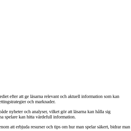
iet efter att ge läsarna relevant och aktuell information som kan
ettingstrategier och marknader.
åde nyheter och analyser, vilket gör att läsarna kan hålla sig
a spelare kan hitta värdefull information.
 Genom att erbjuda resurser och tips om hur man spelar säkert, bidrar man