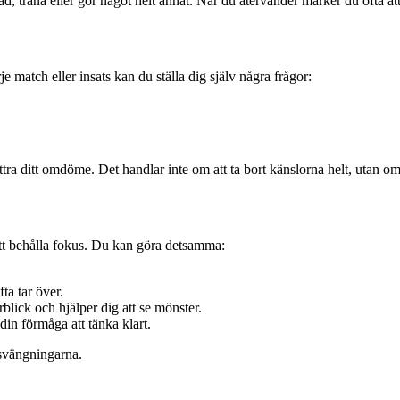
, träna eller gör något helt annat. När du återvänder märker du ofta att 
e match eller insats kan du ställa dig själv några frågor:
tra ditt omdöme. Det handlar inte om att ta bort känslorna helt, utan om
 att behålla fokus. Du kan göra detsamma:
fta tar över.
rblick och hjälper dig att se mönster.
din förmåga att tänka klart.
 svängningarna.