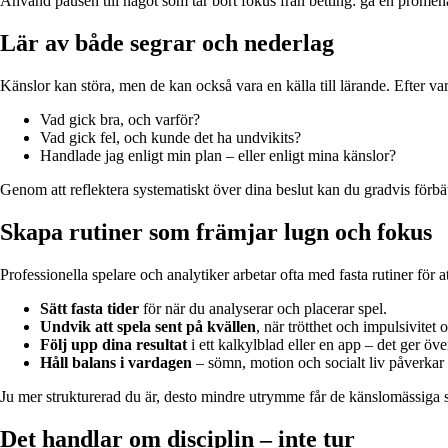
Använd pausen till något som tar bort fokus från betting: gå en promenad
Lär av både segrar och nederlag
Känslor kan störa, men de kan också vara en källa till lärande. Efter varj
Vad gick bra, och varför?
Vad gick fel, och kunde det ha undvikits?
Handlade jag enligt min plan – eller enligt mina känslor?
Genom att reflektera systematiskt över dina beslut kan du gradvis förbät
Skapa rutiner som främjar lugn och fokus
Professionella spelare och analytiker arbetar ofta med fasta rutiner för
Sätt fasta tider
för när du analyserar och placerar spel.
Undvik att spela sent på kvällen
, när trötthet och impulsivitet o
Följ upp dina resultat
i ett kalkylblad eller en app – det ger öve
Håll balans i vardagen
– sömn, motion och socialt liv påverkar 
Ju mer strukturerad du är, desto mindre utrymme får de känslomässiga
Det handlar om disciplin – inte tur