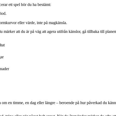
cerar ett spel bör du ha bestämt:
iod.
 formkurvor eller värde, inte på magkänsla.
u märker att du är på väg att agera utifrån känslor, gå tillbaka till plane
tat
gar
knader
ndla om en timme, en dag eller längre – beroende på hur påverkad du känne