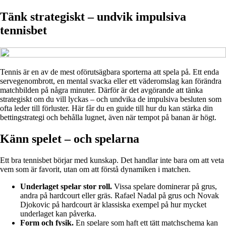
Tänk strategiskt – undvik impulsiva
tennisbet
Tennis är en av de mest oförutsägbara sporterna att spela på. Ett enda
servegenombrott, en mental svacka eller ett väderomslag kan förändra
matchbilden på några minuter. Därför är det avgörande att tänka
strategiskt om du vill lyckas – och undvika de impulsiva besluten som
ofta leder till förluster. Här får du en guide till hur du kan stärka din
bettingstrategi och behålla lugnet, även när tempot på banan är högt.
Känn spelet – och spelarna
Ett bra tennisbet börjar med kunskap. Det handlar inte bara om att veta
vem som är favorit, utan om att förstå dynamiken i matchen.
Underlaget spelar stor roll.
Vissa spelare dominerar på grus,
andra på hardcourt eller gräs. Rafael Nadal på grus och Novak
Djokovic på hardcourt är klassiska exempel på hur mycket
underlaget kan påverka.
Form och fysik.
En spelare som haft ett tätt matchschema kan