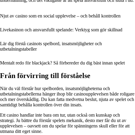
underhållning, och det viktigaste är att spela ansvarsfullt och sluta i tid.
Njut av casino som en social upplevelse – och behåll kontrollen
Livekasinon och ansvarsfullt spelande: Verktyg som gör skillnad
Lär dig förstå casinots spelbord, insatsmöjligheter och
utbetalningstabeller
Mentalt redo för blackjack? Så förbereder du dig bäst innan spelet
Från förvirring till förståelse
När du väl förstår hur spelborden, insatsmöjligheterna och
utbetalningstabellerna hänger ihop blir casino­upplevelsen både roligare
och mer överskådlig. Du kan fatta medvetna beslut, njuta av spelet och
samtidigt behålla kontrollen över din insats.
Ett casino handlar inte bara om tur, utan också om kunskap och
strategi. Ju bättre du förstår spelets mekanik, desto mer får du ut av
upplevelsen – oavsett om du spelar för spänningens skull eller för att
utmana ditt eget sinne.