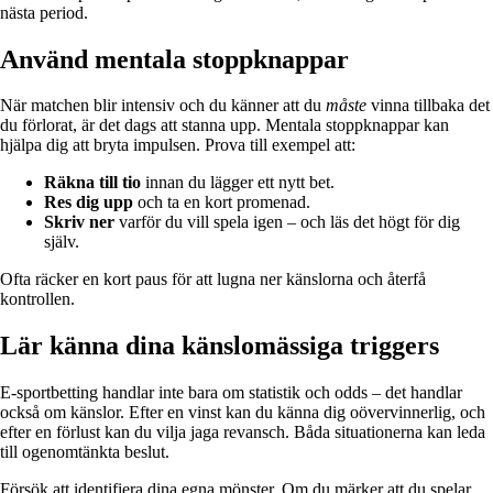
nästa period.
Använd mentala stoppknappar
När matchen blir intensiv och du känner att du
måste
vinna tillbaka det
du förlorat, är det dags att stanna upp. Mentala stoppknappar kan
hjälpa dig att bryta impulsen. Prova till exempel att:
Räkna till tio
innan du lägger ett nytt bet.
Res dig upp
och ta en kort promenad.
Skriv ner
varför du vill spela igen – och läs det högt för dig
själv.
Ofta räcker en kort paus för att lugna ner känslorna och återfå
kontrollen.
Lär känna dina känslomässiga triggers
E-sportbetting handlar inte bara om statistik och odds – det handlar
också om känslor. Efter en vinst kan du känna dig oövervinnerlig, och
efter en förlust kan du vilja jaga revansch. Båda situationerna kan leda
till ogenomtänkta beslut.
Försök att identifiera dina egna mönster. Om du märker att du spelar