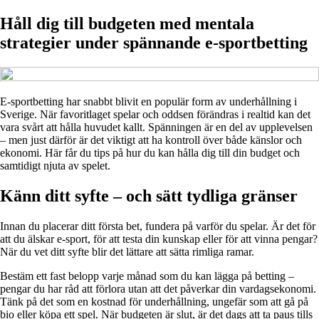
Håll dig till budgeten med mentala
strategier under spännande e-sportbetting
E-sportbetting har snabbt blivit en populär form av underhållning i
Sverige. När favoritlaget spelar och oddsen förändras i realtid kan det
vara svårt att hålla huvudet kallt. Spänningen är en del av upplevelsen
– men just därför är det viktigt att ha kontroll över både känslor och
ekonomi. Här får du tips på hur du kan hålla dig till din budget och
samtidigt njuta av spelet.
Känn ditt syfte – och sätt tydliga gränser
Innan du placerar ditt första bet, fundera på varför du spelar. Är det för
att du älskar e-sport, för att testa din kunskap eller för att vinna pengar?
När du vet ditt syfte blir det lättare att sätta rimliga ramar.
Bestäm ett fast belopp varje månad som du kan lägga på betting –
pengar du har råd att förlora utan att det påverkar din vardagsekonomi.
Tänk på det som en kostnad för underhållning, ungefär som att gå på
bio eller köpa ett spel. När budgeten är slut, är det dags att ta paus tills