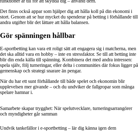
funktioner är till för att skydda dig – använd dem.
Det finns också appar som hjälper dig att hålla koll på din ekonomi i
stort. Genom att se hur mycket du spenderar på betting i förhållande till
andra utgifter blir det lättare att hålla balansen.
Gör spänningen hållbar
E-sportbetting kan vara ett roligt sätt att engagera sig i matcherna, men
det ska alltid vara en hobby – inte en stressfaktor. Se till att betting inte
blir din enda källa till spänning. Kombinera det med andra intressen:
spela själv, följ turneringar, eller delta i communities där fokus ligger på
gemenskap och strategi snarare än pengar.
När du har ett sunt förhållande till både spelet och ekonomin blir
upplevelsen mer givande – och du undviker de fallgropar som många
spelare hamnar i.
Samarbete skapar trygghet: När spelutvecklare, turneringsarrangörer
och myndigheter går samman
Undvik tankefällor i e-sportbetting – lär dig känna igen dem