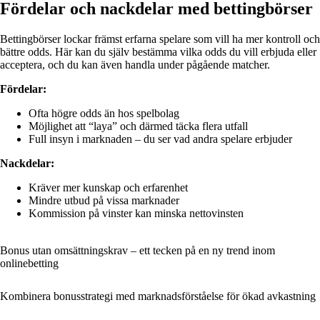
Fördelar och nackdelar med bettingbörser
Bettingbörser lockar främst erfarna spelare som vill ha mer kontroll och
bättre odds. Här kan du själv bestämma vilka odds du vill erbjuda eller
acceptera, och du kan även handla under pågående matcher.
Fördelar:
Ofta högre odds än hos spelbolag
Möjlighet att “laya” och därmed täcka flera utfall
Full insyn i marknaden – du ser vad andra spelare erbjuder
Nackdelar:
Kräver mer kunskap och erfarenhet
Mindre utbud på vissa marknader
Kommission på vinster kan minska nettovinsten
Bonus utan omsättningskrav – ett tecken på en ny trend inom
onlinebetting
Kombinera bonusstrategi med marknadsförståelse för ökad avkastning